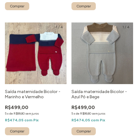
Comprar
Comprar
1
/
4
1
/
4
Saída maternidade Bicolor -
Saída maternidade Bicolor -
Marinho e Vermelho
Azul Pó e Bege
R$499,00
R$499,00
5
x
de
R$99,80
sem juros
5
x
de
R$99,80
sem juros
R$474,05
com
Pix
R$474,05
com
Pix
Comprar
Comprar