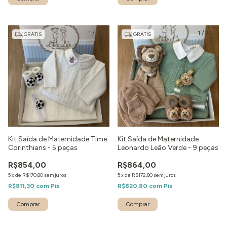
1
/
10
1
/
10
GRÁTIS
GRÁTIS
Kit Saída de Maternidade Time
Kit Saída de Maternidade
Corinthians - 5 peças
Leonardo Leão Verde - 9 peças
R$854,00
R$864,00
5
x
de
R$170,80
sem juros
5
x
de
R$172,80
sem juros
R$811,30
com
Pix
R$820,80
com
Pix
Comprar
Comprar