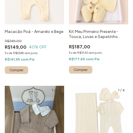
Macacão Poá - Amarelo e Bege
Kit Meu Primeiro Presente -
Touca, Luvas e Sapatinho
R$249,00
Amarelo
R$187,00
R$149,00
40
% OFF
5
x
de
R$37,40
sem juros
5
x
de
R$29,80
sem juros
R$177,65
com
Pix
R$141,55
com
Pix
Comprar
Comprar
1
/
10
1
/
4