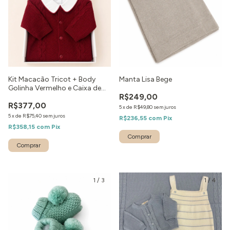
Kit Macacão Tricot + Body
Manta Lisa Bege
Golinha Vermelho e Caixa de
R$249,00
Presente
R$377,00
5
x
de
R$49,80
sem juros
5
x
de
R$75,40
sem juros
R$236,55
com
Pix
R$358,15
com
Pix
Comprar
1
/
3
1
/
4