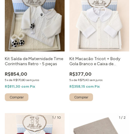
Kit Saída de Maternidade Time
Kit Macacão Tricot + Body
Corinthians Retro - 5 peças
Gola Branco e Caixa de
Presente
R$854,00
R$377,00
5
x
de
R$170,80
sem juros
5
x
de
R$75,40
sem juros
R$811,30
com
Pix
R$358,15
com
Pix
Comprar
Comprar
1
/
10
1
/
2