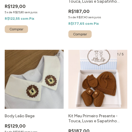
Touca, Luvas e Sapatinho
R$129,00
Marinho
R$187,00
5
x
de
R$25,80
sem juros
5
x
de
R$37,40
sem juros
R$122,55
com
Pix
R$177,65
com
Pix
Comprar
1
/
2
1
/
5
Body Leão Bege
Kit Meu Primeiro Presente -
Touca, Luvas e Sapatinho
R$129,00
Caramelo
R$187,00
5
x
de
R$25,80
sem juros