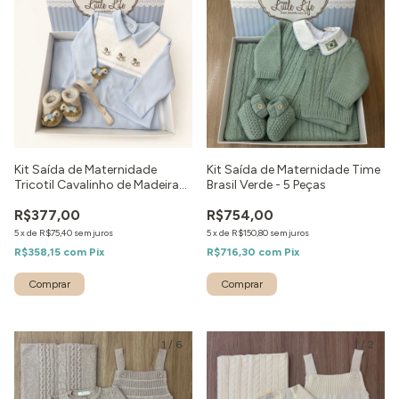
Kit Saída de Maternidade
Kit Saída de Maternidade Time
Tricotil Cavalinho de Madeira
Brasil Verde - 5 Peças
Azul - 4 peças
R$377,00
R$754,00
5
x
de
R$75,40
sem juros
5
x
de
R$150,80
sem juros
R$358,15
com
Pix
R$716,30
com
Pix
Comprar
Comprar
1
/
6
1
/
2