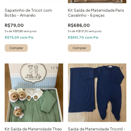
Sapatinho de Tricot com
Kit Saída de Maternidade Paris
Botão - Amarelo
Cavalinho - 6 peças
R$79,00
R$686,00
5
x
de
R$15,80
sem juros
5
x
de
R$137,20
sem juros
R$75,05
com
Pix
R$651,70
com
Pix
1
/
10
1
/
2
Kit Saída de Maternidade Theo
Saida de Maternidade Tricotil -