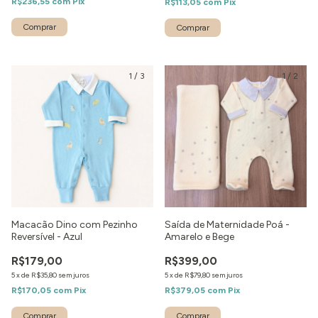
R$236,55
com
Pix
R$113,05
com
Pix
Comprar
Comprar
1
/
3
1
/
2
Macacão Dino com Pezinho
Saída de Maternidade Poá -
Reversível - Azul
Amarelo e Bege
R$179,00
R$399,00
5
x
de
R$35,80
sem juros
5
x
de
R$79,80
sem juros
R$170,05
com
Pix
R$379,05
com
Pix
Comprar
Comprar