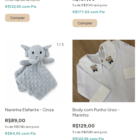
5
x
de
R$37,40
sem juros
R$122,55
com
Pix
R$177,65
com
Pix
Comprar
1
/
2
1
/
2
Naninha Elefante - Cinza
Body com Punho Urso -
Marinho
R$89,00
R$129,00
5
x
de
R$17,80
sem juros
5
x
de
R$25,80
sem juros
R$84,55
com
Pix
R$122,55
com
Pix