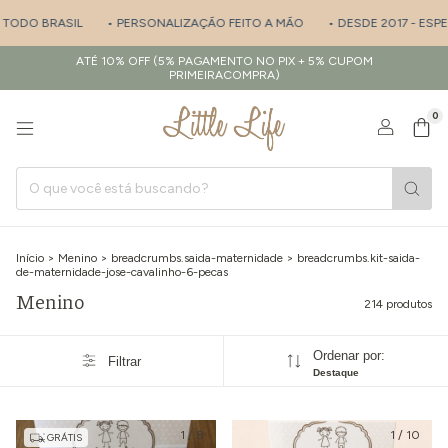
 PERSONALIZAÇÃO FEITO A MÃO
• DESDE 2017 - ESPECIALISTA EM SAÍD
ATÉ 10% OFF (5% PAGAMENTO NO PIX + 5% CUPOM
PRIMEIRACOMPRA)
0
Início
>
Menino
>
breadcrumbs.saida-maternidade
>
breadcrumbs.kit-saida-
de-maternidade-jose-cavalinho-6-pecas
Menino
214 produtos
Ordenar por:
Filtrar
Destaque
1
/
8
1
/
10
GRÁTIS