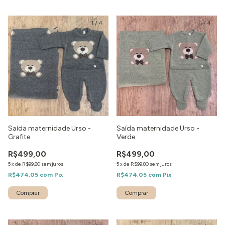
1
/
4
1
/
4
Saída maternidade Urso -
Saída maternidade Urso -
Grafite
Verde
R$499,00
R$499,00
5
x
de
R$99,80
sem juros
5
x
de
R$99,80
sem juros
R$474,05
com
Pix
R$474,05
com
Pix
Comprar
Comprar