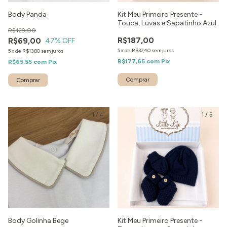
Body Panda
Kit Meu Primeiro Presente -
Touca, Luvas e Sapatinho Azul
R$129,00
R$187,00
R$69,00
47
% OFF
5
x
de
R$37,40
sem juros
5
x
de
R$13,80
sem juros
R$177,65
com
Pix
R$65,55
com
Pix
Comprar
1
/
4
1
/
5
Body Golinha Bege
Kit Meu Primeiro Presente -