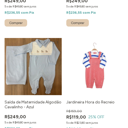
R$249,00
R$249,00
5
x
de
R$49,80
sem juros
5
x
de
R$49,80
sem juros
R$236,55
com
Pix
R$236,55
com
Pix
Comprar
Comprar
1
/
3
Saída de Maternidade Algodão
Jardineira Hora do Recreio
Cavalinho - Azul
R$159,00
R$249,00
R$119,00
25
% OFF
5
x
de
R$49,80
sem juros
5
x
de
R$23,80
sem juros