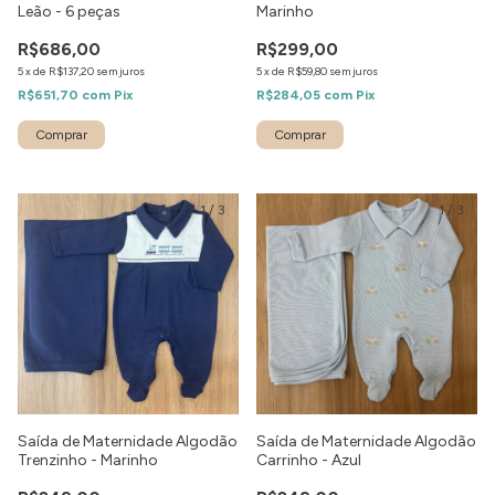
Leão - 6 peças
Marinho
R$686,00
R$299,00
5
x
de
R$137,20
sem juros
5
x
de
R$59,80
sem juros
R$651,70
com
Pix
R$284,05
com
Pix
Comprar
Comprar
1
/
3
1
/
3
Saída de Maternidade Algodão
Saída de Maternidade Algodão
Trenzinho - Marinho
Carrinho - Azul