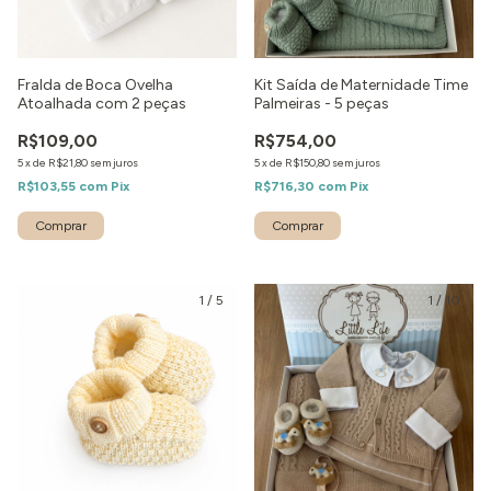
Fralda de Boca Ovelha
Kit Saída de Maternidade Time
Atoalhada com 2 peças
Palmeiras - 5 peças
R$109,00
R$754,00
5
x
de
R$21,80
sem juros
5
x
de
R$150,80
sem juros
R$103,55
com
Pix
R$716,30
com
Pix
1
/
5
1
/
10