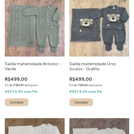
1
/
3
1
/
4
Saída maternidade Antonio -
Saída maternidade Urso
Verde
óculos - Grafite
R$499,00
R$499,00
5
x
de
R$99,80
sem juros
5
x
de
R$99,80
sem juros
R$474,05
com
Pix
R$474,05
com
Pix
Comprar
Comprar
1
/
4
1
/
4