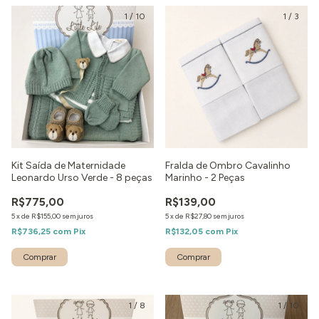
1
/
10
1
/
3
Kit Saída de Maternidade
Fralda de Ombro Cavalinho
Leonardo Urso Verde - 8 peças
Marinho - 2 Peças
R$775,00
R$139,00
5
x
de
R$155,00
sem juros
5
x
de
R$27,80
sem juros
R$736,25
com
Pix
R$132,05
com
Pix
Comprar
1
/
8
1
/
10