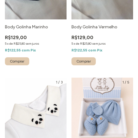
Body Golinha Marinho
Body Golinha Vermelho
R$129,00
R$129,00
5
x
de
R$25,80
sem juros
5
x
de
R$25,80
sem juros
R$122,55
com
Pix
R$122,55
com
Pix
1
/
3
1
/
5