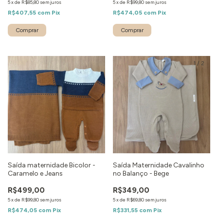
5
x
de
R$85,80
sem juros
5
x
de
R$99,80
sem juros
R$407,55
com
Pix
R$474,05
com
Pix
Comprar
Comprar
1
/
2
Saída maternidade Bicolor -
Saída Maternidade Cavalinho
Caramelo e Jeans
no Balanço - Bege
R$499,00
R$349,00
5
x
de
R$99,80
sem juros
5
x
de
R$69,80
sem juros
R$474,05
com
Pix
R$331,55
com
Pix