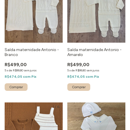
Saída maternidade Antonio -
Saída maternidade Antonio -
Branco
Amarelo
R$499,00
R$499,00
5
x
de
R$99,80
sem juros
5
x
de
R$99,80
sem juros
R$474,05
com
Pix
R$474,05
com
Pix
Comprar
Comprar
1
/
6