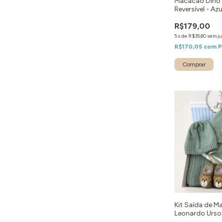
Macacão Dino
Reversível - Azu
R$179,00
5
x
de
R$35,80
sem ju
R$170,05
com
P
Comprar
Kit Saída de M
Leonardo Urso 