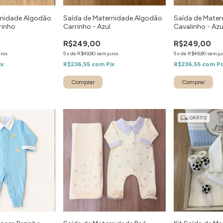
rnidade Algodão
Saída de Maternidade Algodão
Saída de Mate
rinho
Carrinho - Azul
Cavalinho - Azu
R$249,00
R$249,00
uros
5
x
de
R$49,80
sem juros
5
x
de
R$49,80
sem ju
ix
R$236,55
com
Pix
R$236,55
com
Pi
Comprar
Comprar
GRÁTIS