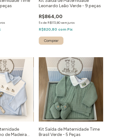
aternidade Time
Kit Saída de Maternidade
 peças
Leonardo Leão Verde - 9 peças
R$864,00
uros
5
x
de
R$172,80
sem juros
x
R$820,80
com
Pix
Comprar
aternidade
Kit Saída de Maternidade Time
nho de Madeira
Brasil Verde - 5 Peças