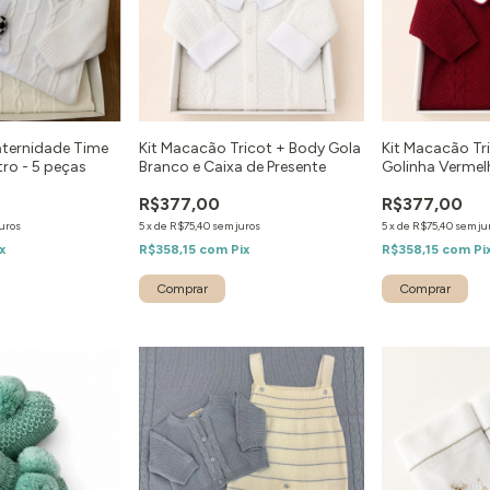
aternidade Time
Kit Macacão Tricot + Body Gola
Kit Macacão Tr
tro - 5 peças
Branco e Caixa de Presente
Golinha Vermel
Presente
R$377,00
R$377,00
uros
5
x
de
R$75,40
sem juros
5
x
de
R$75,40
sem ju
x
R$358,15
com
Pix
R$358,15
com
Pi
Comprar
Comprar