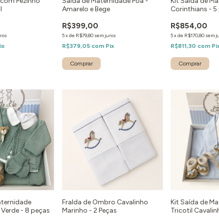
 com Pezinho
Saída de Maternidade Poá -
Kit Saída de M
l
Amarelo e Bege
Corinthians - 5
R$399,00
R$854,00
ros
5
x
de
R$79,80
sem juros
5
x
de
R$170,80
sem j
ix
R$379,05
com
Pix
R$811,30
com
Pi
Comprar
Comprar
aternidade
Fralda de Ombro Cavalinho
Kit Saída de M
Verde - 8 peças
Marinho - 2 Peças
Tricotil Cavali
Azul - 4 peças