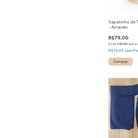
Sapatinho de 
- Amarelo
R$79,00
5
x
de
R$15,80
sem ju
R$75,05
com
Pi