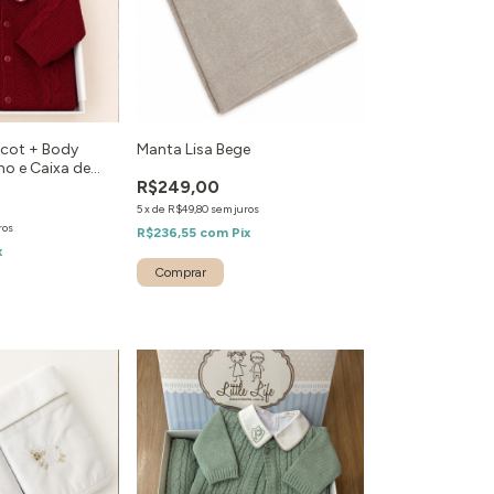
icot + Body
Manta Lisa Bege
ho e Caixa de
R$249,00
5
x
de
R$49,80
sem juros
ros
R$236,55
com
Pix
x