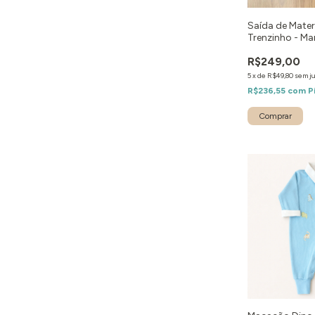
Saída de Mate
Trenzinho - Ma
R$249,00
5
x
de
R$49,80
sem j
R$236,55
com
P
Comprar