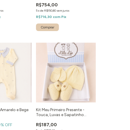
R$754,00
ros
5
x
de
R$150,80
sem juros
x
R$716,30
com
Pix
Comprar
Amarelo e Bege
Kit Meu Primeiro Presente -
Touca, Luvas e Sapatinho
Amarelo
R$187,00
0
% OFF