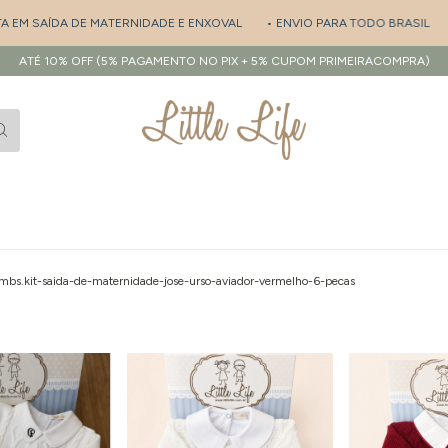
MATERNIDADE E ENXOVAL
• ENVIO PARA TODO BRASIL
• PERSONALIZA
ATÉ 10% OFF (5% PAGAMENTO NO PIX + 5% CUPOM PRIMEIRACOMPRA)
mbs.kit-saida-de-maternidade-jose-urso-aviador-vermelho-6-pecas