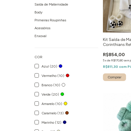
Saída de Maternidade
Body
Primeiras Roupinhas
Acessórios
Enxoval
Kit Saída de M
Corinthians Re
R$854,00
COR
5
x
de
R$170,80
sem j
Azul (20)
R$811,30
com
Pi
Vermelho (10)
Comprar
Branco (10)
Verde (20)
Amarelo (10)
Caramelo (13)
Marinho (12)