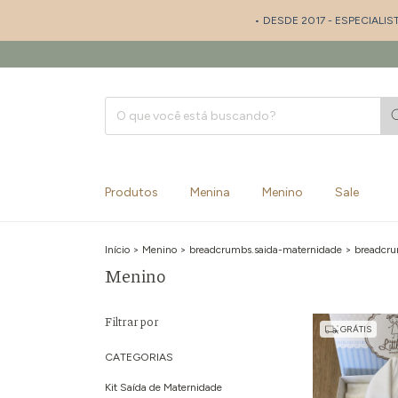
• DESDE 2017 - ESPECIALISTA EM SAÍDA DE 
Produtos
Menina
Menino
Sale
Início
>
Menino
>
breadcrumbs.saida-maternidade
>
breadcru
Menino
Filtrar por
GRÁTIS
CATEGORIAS
Kit Saída de Maternidade