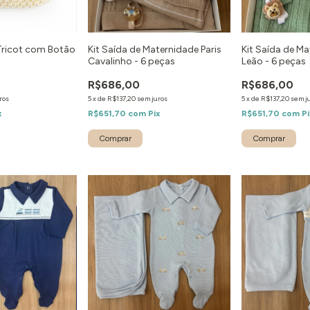
Tricot com Botão
Kit Saída de Maternidade Paris
Kit Saída de M
Cavalinho - 6 peças
Leão - 6 peças
R$686,00
R$686,00
ros
5
x
de
R$137,20
sem juros
5
x
de
R$137,20
sem j
x
R$651,70
com
Pix
R$651,70
com
Pi
Comprar