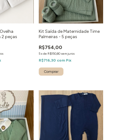
 Ovelha
Kit Saída de Maternidade Time
 2 peças
Palmeiras - 5 peças
R$754,00
ros
5
x
de
R$150,80
sem juros
x
R$716,30
com
Pix