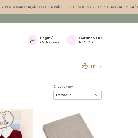
ÇÃO FEITO A MÃO
• DESDE 2017 - ESPECIALISTA EM SAÍDA DE MATERNIDA
Login
/
Carrinho
(
0
)
Cadastre-se
R$0,00
BR
Ordenar por