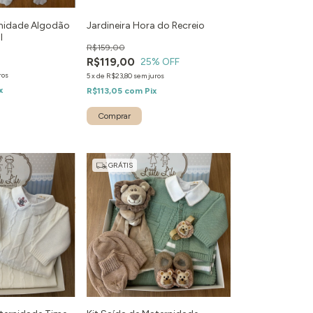
rnidade Algodão
Jardineira Hora do Recreio
l
R$159,00
R$119,00
25
% OFF
ros
5
x
de
R$23,80
sem juros
x
R$113,05
com
Pix
Comprar
GRÁTIS