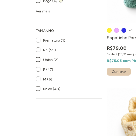
Bege (6)
Ver mais
+3
TAMANHO
Sapatinho P
Prematuro (1)
R$79,00
Rn (55)
5
x
de
R$15,80
sem ju
Unico (2)
R$75,05
com
Pi
P (47)
Comprar
M (6)
único (48)