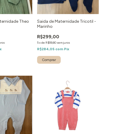
aternidade Theo
Saida de Maternidade Tricotil -
Marinho
R$299,00
uros
5
x
de
R$59,80
sem juros
x
R$284,05
com
Pix
Comprar