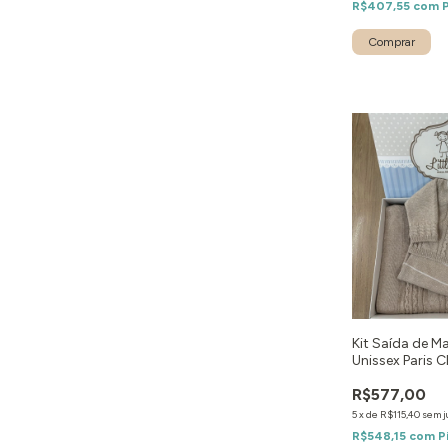
R$407,55
com
Comprar
Kit Saída de M
Unissex Paris C
peças
R$577,00
5
x
de
R$115,40
sem j
R$548,15
com
P