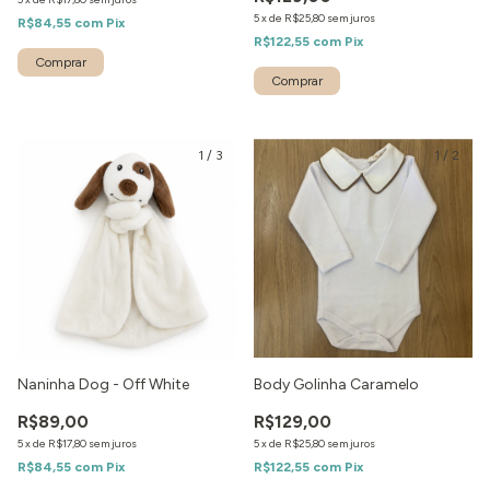
5
x
de
R$25,80
sem juros
R$84,55
com
Pix
R$122,55
com
Pix
1
/
3
1
/
2
Naninha Dog - Off White
Body Golinha Caramelo
R$89,00
R$129,00
5
x
de
R$17,80
sem juros
5
x
de
R$25,80
sem juros
R$84,55
com
Pix
R$122,55
com
Pix