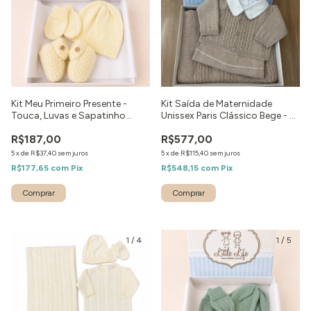
Kit Meu Primeiro Presente -
Kit Saída de Maternidade
Touca, Luvas e Sapatinho
Unissex Paris Clássico Bege - 4
Amarelo
peças
R$187,00
R$577,00
5
x
de
R$37,40
sem juros
5
x
de
R$115,40
sem juros
R$177,65
com
Pix
R$548,15
com
Pix
Comprar
Comprar
1
/
4
1
/
5