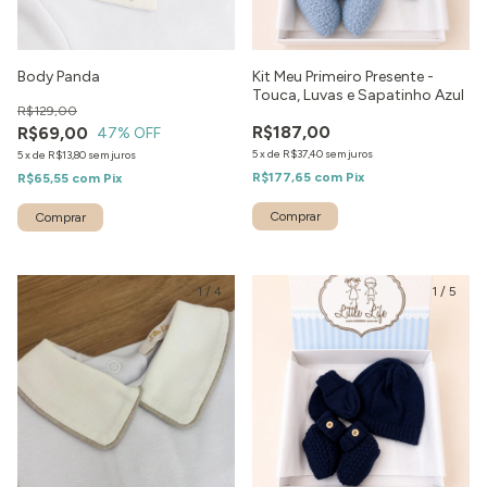
Body Panda
Kit Meu Primeiro Presente -
Touca, Luvas e Sapatinho Azul
R$129,00
R$187,00
R$69,00
47
% OFF
5
x
de
R$37,40
sem juros
5
x
de
R$13,80
sem juros
R$177,65
com
Pix
R$65,55
com
Pix
Comprar
1
/
4
1
/
5