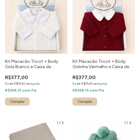
Kit Macacão Tricot + Body
Kit Macacão Tricot + Body
Gola Branco e Caixa de
Golinha Vermelho e Caixa de
Presente
Presente
R$377,00
R$377,00
5
x
de
R$75,40
sem juros
5
x
de
R$75,40
sem juros
R$358,15
com
Pix
R$358,15
com
Pix
Comprar
Comprar
1
/
2
1
/
3