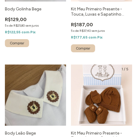
Body Golinha Bege
Kit Meu Primeiro Presente -
Touca, Luvas e Sapatinho
R$129,00
Marinho
R$187,00
5
x
de
R$25,80
sem juros
5
x
de
R$37,40
sem juros
R$122,55
com
Pix
R$177,65
com
Pix
Comprar
1
/
2
1
/
5
Body Leão Bege
Kit Meu Primeiro Presente -