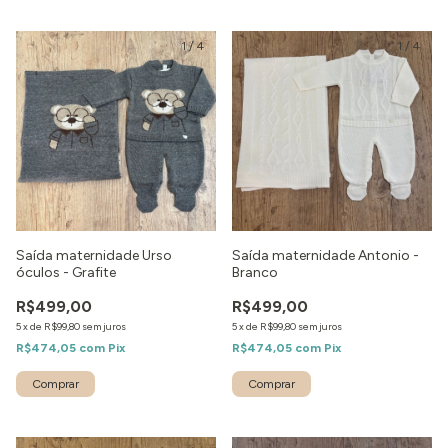
1
/
4
1
/
4
Saída maternidade Urso
Saída maternidade Antonio -
óculos - Grafite
Branco
R$499,00
R$499,00
5
x
de
R$99,80
sem juros
5
x
de
R$99,80
sem juros
R$474,05
com
Pix
R$474,05
com
Pix
Comprar
Comprar