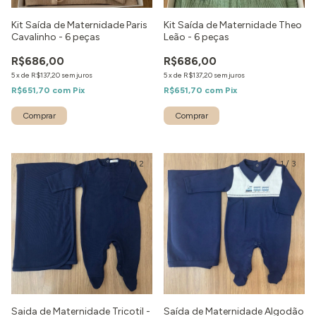
Kit Saída de Maternidade Paris
Kit Saída de Maternidade Theo
Cavalinho - 6 peças
Leão - 6 peças
R$686,00
R$686,00
5
x
de
R$137,20
sem juros
5
x
de
R$137,20
sem juros
R$651,70
com
Pix
R$651,70
com
Pix
Comprar
1
/
2
1
/
3
Saida de Maternidade Tricotil -
Saída de Maternidade Algodão