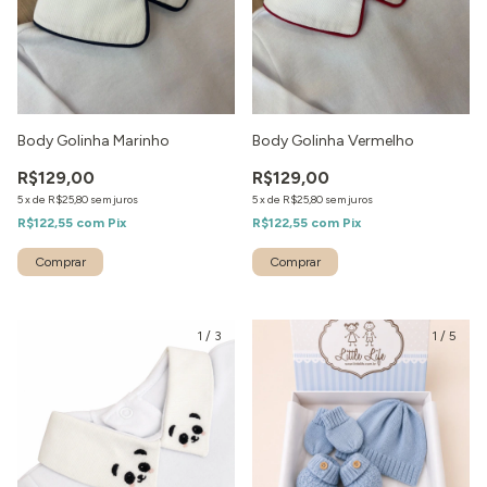
Body Golinha Marinho
Body Golinha Vermelho
R$129,00
R$129,00
5
x
de
R$25,80
sem juros
5
x
de
R$25,80
sem juros
R$122,55
com
Pix
R$122,55
com
Pix
1
/
3
1
/
5