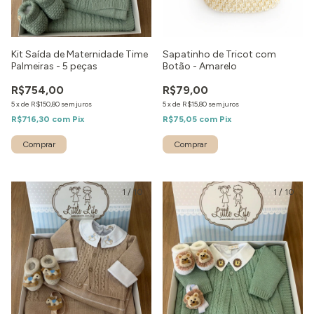
Kit Saída de Maternidade Time
Sapatinho de Tricot com
Palmeiras - 5 peças
Botão - Amarelo
R$754,00
R$79,00
5
x
de
R$150,80
sem juros
5
x
de
R$15,80
sem juros
R$716,30
com
Pix
R$75,05
com
Pix
1
/
10
1
/
10