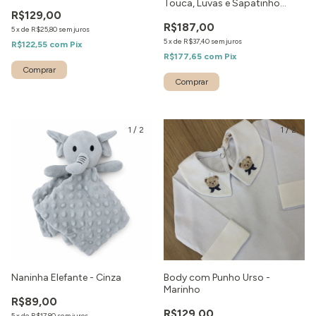
Touca, Luvas e Sapatinho
R$129,00
Caramelo
R$187,00
5
x
de
R$25,80
sem juros
5
x
de
R$37,40
sem juros
R$122,55
com
Pix
R$177,65
com
Pix
Comprar
1
/
2
1
/
2
Naninha Elefante - Cinza
Body com Punho Urso -
Marinho
R$89,00
R$129,00
5
x
de
R$17,80
sem juros