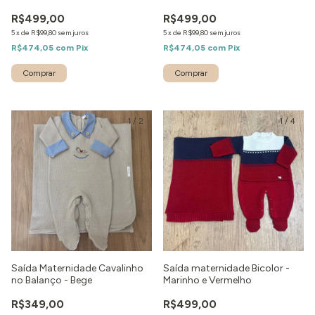
R$499,00
R$499,00
5
x
de
R$99,80
sem juros
5
x
de
R$99,80
sem juros
R$474,05
com
Pix
R$474,05
com
Pix
Comprar
Comprar
1
/
2
1
/
4
Saída Maternidade Cavalinho
Saída maternidade Bicolor -
no Balanço - Bege
Marinho e Vermelho
R$349,00
R$499,00