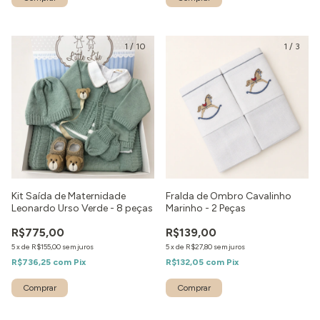
1
/
10
1
/
3
Kit Saída de Maternidade
Fralda de Ombro Cavalinho
Leonardo Urso Verde - 8 peças
Marinho - 2 Peças
R$775,00
R$139,00
5
x
de
R$155,00
sem juros
5
x
de
R$27,80
sem juros
R$736,25
com
Pix
R$132,05
com
Pix
Comprar