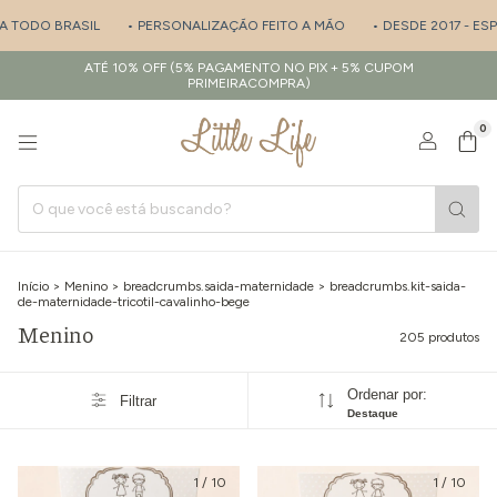
• PERSONALIZAÇÃO FEITO A MÃO
• DESDE 2017 - ESPECIALISTA EM SA
ATÉ 10% OFF (5% PAGAMENTO NO PIX + 5% CUPOM
PRIMEIRACOMPRA)
0
Início
>
Menino
>
breadcrumbs.saida-maternidade
>
breadcrumbs.kit-saida-
de-maternidade-tricotil-cavalinho-bege
Menino
205 produtos
Ordenar por:
Filtrar
Destaque
1
/
10
1
/
10