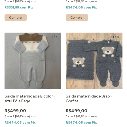
5
x
de
R$69,80
sem juros
5
x
de
R$99,80
sem juros
R$331,55
com
Pix
R$474,05
com
Pix
Comprar
Comprar
1
/
4
1
/
4
Saída maternidade Bicolor -
Saída maternidade Urso -
Azul Pó e Bege
Grafite
R$499,00
R$499,00
5
x
de
R$99,80
sem juros
5
x
de
R$99,80
sem juros
R$474,05
com
Pix
R$474,05
com
Pix