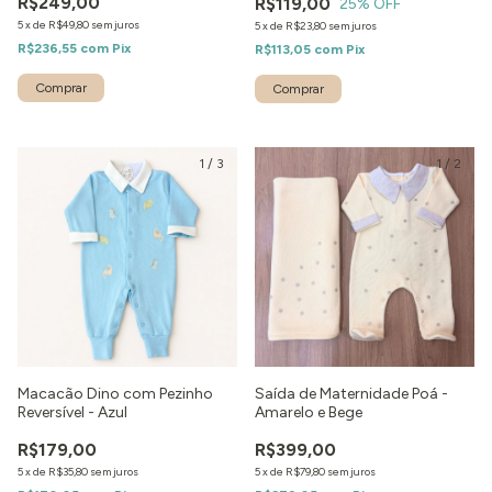
R$249,00
R$119,00
25
% OFF
5
x
de
R$49,80
sem juros
5
x
de
R$23,80
sem juros
R$236,55
com
Pix
R$113,05
com
Pix
Comprar
Comprar
1
/
3
1
/
2
Macacão Dino com Pezinho
Saída de Maternidade Poá -
Reversível - Azul
Amarelo e Bege
R$179,00
R$399,00
5
x
de
R$35,80
sem juros
5
x
de
R$79,80
sem juros