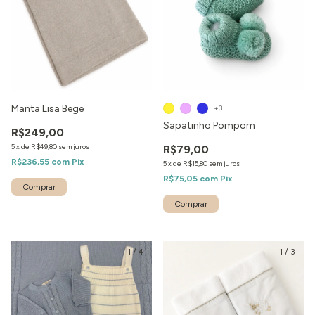
Manta Lisa Bege
+3
Sapatinho Pompom
R$249,00
5
x
de
R$49,80
sem juros
R$79,00
R$236,55
com
Pix
5
x
de
R$15,80
sem juros
R$75,05
com
Pix
Comprar
1
/
4
1
/
3