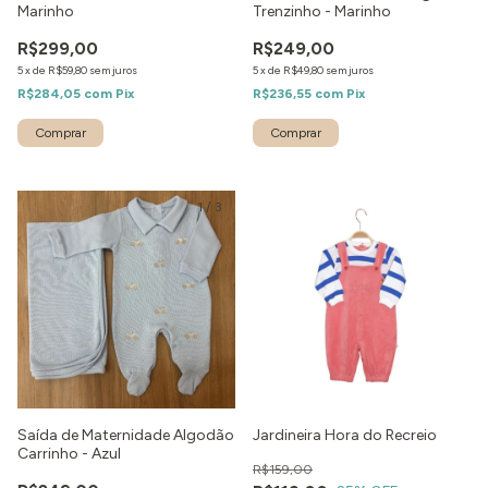
Marinho
Trenzinho - Marinho
R$299,00
R$249,00
5
x
de
R$59,80
sem juros
5
x
de
R$49,80
sem juros
R$284,05
com
Pix
R$236,55
com
Pix
Comprar
Comprar
1
/
3
Saída de Maternidade Algodão
Jardineira Hora do Recreio
Carrinho - Azul
R$159,00