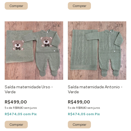
Comprar
Comprar
1
/
4
1
/
3
Saída maternidade Urso -
Saída maternidade Antonio -
Verde
Verde
R$499,00
R$499,00
5
x
de
R$99,80
sem juros
5
x
de
R$99,80
sem juros
R$474,05
com
Pix
R$474,05
com
Pix
Comprar
Comprar