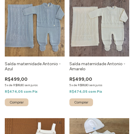
1
/
4
1
/
4
Saída maternidade Antonio -
Saída maternidade Antonio -
Azul
Amarelo
R$499,00
R$499,00
5
x
de
R$99,80
sem juros
5
x
de
R$99,80
sem juros
R$474,05
com
Pix
R$474,05
com
Pix
Comprar
Comprar
1
/
6