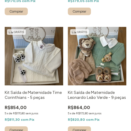
R$170,05
com
Pix
R$379,05
com
Pix
Comprar
Comprar
1
/
10
1
/
10
GRÁTIS
GRÁTIS
Kit Saída de Maternidade Time
Kit Saída de Maternidade
Corinthians - 5 peças
Leonardo Leão Verde - 9 peças
R$854,00
R$864,00
5
x
de
R$170,80
sem juros
5
x
de
R$172,80
sem juros
R$811,30
com
Pix
R$820,80
com
Pix
Comprar
Comprar