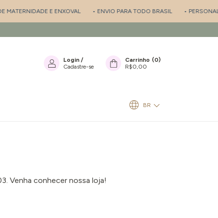
E MATERNIDADE E ENXOVAL
• ENVIO PARA TODO BRASIL
• PERSONALIZ
Login
/
Carrinho
(
0
)
Cadastre-se
R$0,00
BR
03. Venha conhecer nossa loja!