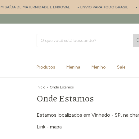
M SAÍDA DE MATERNIDADE E ENXOVAL
• ENVIO PARA TODO BRASIL
• P
Produtos
Menina
Menino
Sale
Início
>
Onde Estamos
Onde Estamos
Estamos localizados em Vinhedo - SP, na charm
Link - mapa