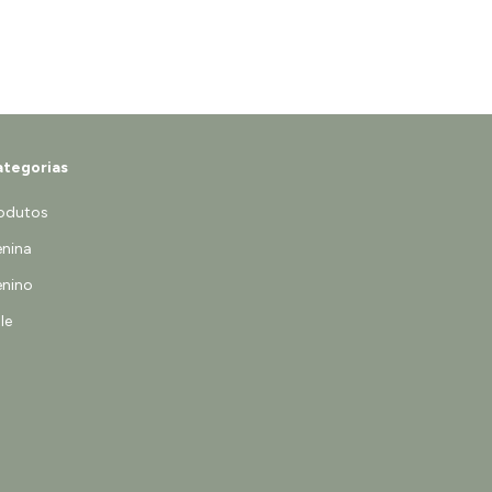
tegorias
odutos
nina
nino
le