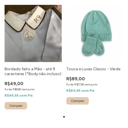
Bordado feito a Mão - até 9
Touca e Luvas Classic - Verde
caracteres (*Body não incluso)
R$89,00
R$49,00
5
x
de
R$17,80
sem juros
5
x
de
R$9,80
sem juros
R$84,55
com
Pix
R$46,55
com
Pix