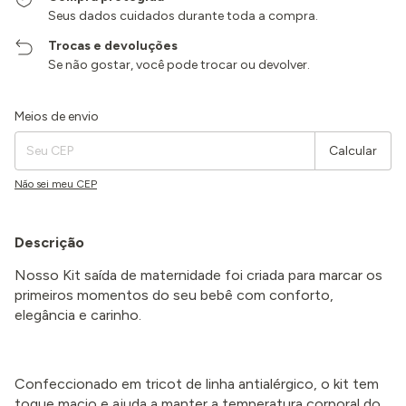
Seus dados cuidados durante toda a compra.
Trocas e devoluções
Se não gostar, você pode trocar ou devolver.
Entregas para o CEP:
Alterar CEP
Meios de envio
Calcular
Não sei meu CEP
Descrição
Nosso Kit saída de maternidade foi criada para marcar os
primeiros momentos do seu bebê com conforto,
elegância e carinho.
Confeccionado em tricot de linha antialérgico, o kit tem
toque macio e ajuda a manter a temperatura corporal do