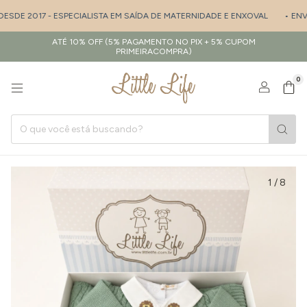
SDE 2017 - ESPECIALISTA EM SAÍDA DE MATERNIDADE E ENXOVAL
• ENVIO
ATÉ 10% OFF (5% PAGAMENTO NO PIX + 5% CUPOM
PRIMEIRACOMPRA)
0
1
/
8