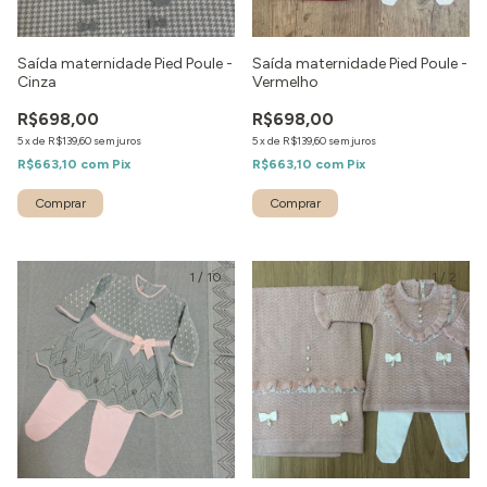
Saída maternidade Pied Poule -
Saída maternidade Pied Poule -
Cinza
Vermelho
R$698,00
R$698,00
5
x
de
R$139,60
sem juros
5
x
de
R$139,60
sem juros
R$663,10
com
Pix
R$663,10
com
Pix
Comprar
Comprar
1
/
10
1
/
2