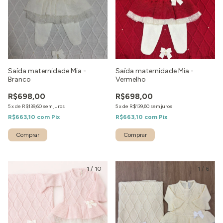
Saída maternidade Mia -
Saída maternidade Mia -
Branco
Vermelho
R$698,00
R$698,00
5
x
de
R$139,60
sem juros
5
x
de
R$139,60
sem juros
R$663,10
com
Pix
R$663,10
com
Pix
Comprar
Comprar
1
/
10
1
/
6