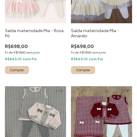
Saída maternidade Mia - Rosa
Saída maternidade Mia -
Pó
Amarelo
R$698,00
R$698,00
5
x
de
R$139,60
sem juros
5
x
de
R$139,60
sem juros
R$663,10
com
Pix
R$663,10
com
Pix
Comprar
Comprar
1
/
3
1
/
3