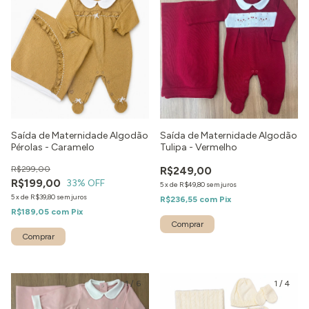
Saída de Maternidade Algodão
Saída de Maternidade Algodão
Pérolas - Caramelo
Tulipa - Vermelho
R$299,00
R$249,00
R$199,00
33
% OFF
5
x
de
R$49,80
sem juros
5
x
de
R$39,80
sem juros
R$236,55
com
Pix
R$189,05
com
Pix
Comprar
Comprar
1
/
6
1
/
4