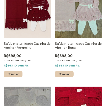
Saída maternidade Casinha de
Saída maternidade Casinha de
Abelha - Vermelho
Abelha - Rosa
R$698,00
R$698,00
5
x
de
R$139,60
sem juros
5
x
de
R$139,60
sem juros
R$663,10
com
Pix
R$663,10
com
Pix
Comprar
Comprar
1
/
8
1
/
6