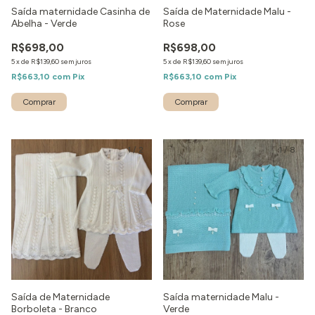
Saída maternidade Casinha de
Saída de Maternidade Malu -
Abelha - Verde
Rose
R$698,00
R$698,00
5
x
de
R$139,60
sem juros
5
x
de
R$139,60
sem juros
R$663,10
com
Pix
R$663,10
com
Pix
Comprar
Comprar
1
/
2
1
/
8
Saída de Maternidade
Saída maternidade Malu -
Borboleta - Branco
Verde