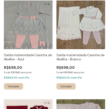
1
/
8
1
/
6
Saída maternidade Casinha de
Saída maternidade Casinha de
Abelha - Azul
Abelha - Branco
R$698,00
R$698,00
5
x
de
R$139,60
sem juros
5
x
de
R$139,60
sem juros
R$663,10
com
Pix
R$663,10
com
Pix
Comprar
Comprar
1
/
5
1
/
4