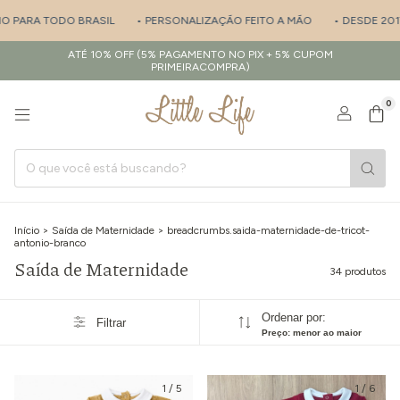
ODO BRASIL
• PERSONALIZAÇÃO FEITO A MÃO
• DESDE 2017 - ESPECI
ATÉ 10% OFF (5% PAGAMENTO NO PIX + 5% CUPOM
PRIMEIRACOMPRA)
0
Início
>
Saída de Maternidade
>
breadcrumbs.saida-maternidade-de-tricot-
antonio-branco
Saída de Maternidade
34 produtos
Ordenar por:
Filtrar
Preço: menor ao maior
1
/
5
1
/
6