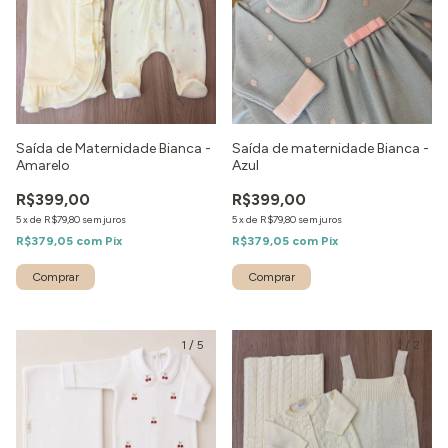
Saída de Maternidade Bianca -
Saída de maternidade Bianca -
Amarelo
Azul
R$399,00
R$399,00
5
x
de
R$79,80
sem juros
5
x
de
R$79,80
sem juros
R$379,05
com
Pix
R$379,05
com
Pix
Comprar
Comprar
1
/
5
1
/
2