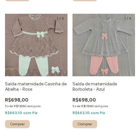
1
/
6
1
/
4
Saída maternidade Casinha de
Saída de maternidade
Abelha - Rose
Borboleta - Azul
R$698,00
R$698,00
5
x
de
R$139,60
sem juros
5
x
de
R$139,60
sem juros
R$663,10
com
Pix
R$663,10
com
Pix
Comprar
Comprar