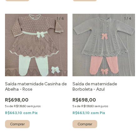
1
/
6
1
/
4
Saída maternidade Casinha de
Saída de maternidade
Abelha - Rose
Borboleta - Azul
R$698,00
R$698,00
5
x
de
R$139,60
sem juros
5
x
de
R$139,60
sem juros
R$663,10
com
Pix
R$663,10
com
Pix
Comprar
Comprar