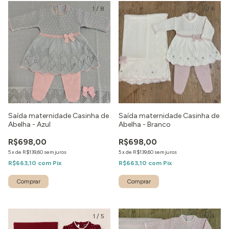
1
/
8
1
/
6
Saída maternidade Casinha de
Saída maternidade Casinha de
Abelha - Azul
Abelha - Branco
R$698,00
R$698,00
5
x
de
R$139,60
sem juros
5
x
de
R$139,60
sem juros
R$663,10
com
Pix
R$663,10
com
Pix
Comprar
Comprar
1
/
5
1
/
4