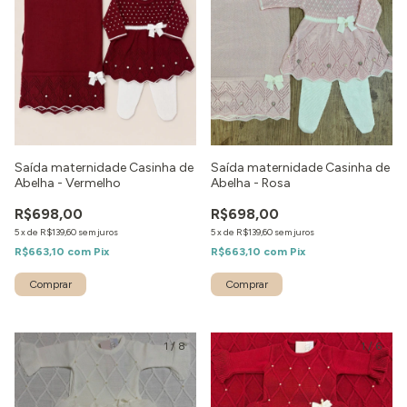
Saída maternidade Casinha de
Saída maternidade Casinha de
Abelha - Vermelho
Abelha - Rosa
R$698,00
R$698,00
5
x
de
R$139,60
sem juros
5
x
de
R$139,60
sem juros
R$663,10
com
Pix
R$663,10
com
Pix
Comprar
Comprar
1
/
8
1
/
6