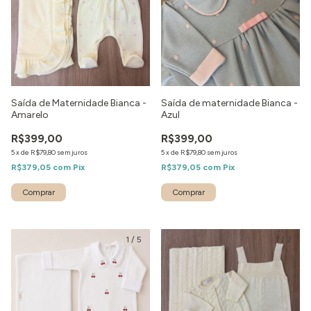
Saída de Maternidade Bianca -
Saída de maternidade Bianca -
Amarelo
Azul
R$399,00
R$399,00
5
x
de
R$79,80
sem juros
5
x
de
R$79,80
sem juros
R$379,05
com
Pix
R$379,05
com
Pix
Comprar
Comprar
1
/
5
1
/
2