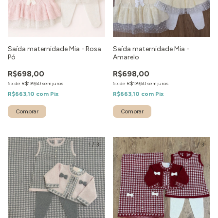
Saída maternidade Mia - Rosa
Saída maternidade Mia -
Pó
Amarelo
R$698,00
R$698,00
5
x
de
R$139,60
sem juros
5
x
de
R$139,60
sem juros
R$663,10
com
Pix
R$663,10
com
Pix
Comprar
Comprar
1
/
3
1
/
3