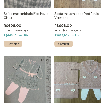
Saída maternidade Pied Poule -
Saída maternidade Pied Poule -
Cinza
Vermelho
R$698,00
R$698,00
5
x
de
R$139,60
sem juros
5
x
de
R$139,60
sem juros
R$663,10
com
Pix
R$663,10
com
Pix
Comprar
Comprar
1
/
10
1
/
2