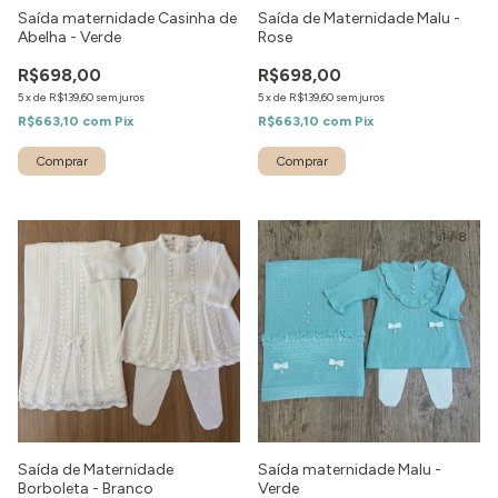
Saída maternidade Casinha de
Saída de Maternidade Malu -
Abelha - Verde
Rose
R$698,00
R$698,00
5
x
de
R$139,60
sem juros
5
x
de
R$139,60
sem juros
R$663,10
com
Pix
R$663,10
com
Pix
Comprar
Comprar
1
/
2
1
/
8
Saída de Maternidade
Saída maternidade Malu -
Borboleta - Branco
Verde