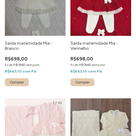
Saída maternidade Mia -
Saída maternidade Mia -
Branco
Vermelho
R$698,00
R$698,00
5
x
de
R$139,60
sem juros
5
x
de
R$139,60
sem juros
R$663,10
com
Pix
R$663,10
com
Pix
Comprar
Comprar
1
/
10
1
/
6