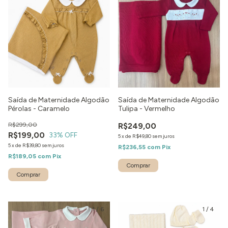
Saída de Maternidade Algodão
Saída de Maternidade Algodão
Pérolas - Caramelo
Tulipa - Vermelho
R$299,00
R$249,00
R$199,00
33
% OFF
5
x
de
R$49,80
sem juros
5
x
de
R$39,80
sem juros
R$236,55
com
Pix
R$189,05
com
Pix
Comprar
Comprar
1
/
6
1
/
4