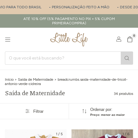
TODO BRASIL
• PERSONALIZAÇÃO FEITO A MÃO
• DESDE 2017 - ESPE
ATÉ 10% OFF (5% PAGAMENTO NO PIX + 5% CUPOM
PRIMEIRACOMPRA)
0
Início
>
Saída de Maternidade
>
breadcrumbs.saida-maternidade-de-tricot-
antonio-verde-cidreira
Saída de Maternidade
34 produtos
Ordenar por:
Filtrar
Preço: menor ao maior
1
/
5
1
/
6