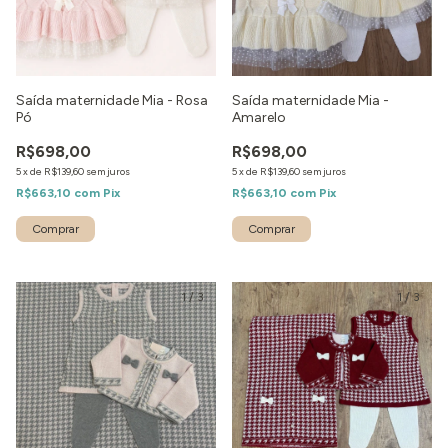
Saída maternidade Mia - Rosa
Saída maternidade Mia -
Pó
Amarelo
R$698,00
R$698,00
5
x
de
R$139,60
sem juros
5
x
de
R$139,60
sem juros
R$663,10
com
Pix
R$663,10
com
Pix
Comprar
Comprar
1
/
3
1
/
3