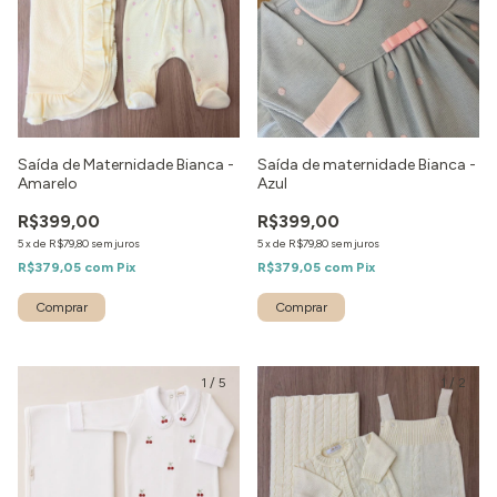
Saída de Maternidade Bianca -
Saída de maternidade Bianca -
Amarelo
Azul
R$399,00
R$399,00
5
x
de
R$79,80
sem juros
5
x
de
R$79,80
sem juros
R$379,05
com
Pix
R$379,05
com
Pix
Comprar
Comprar
1
/
5
1
/
2