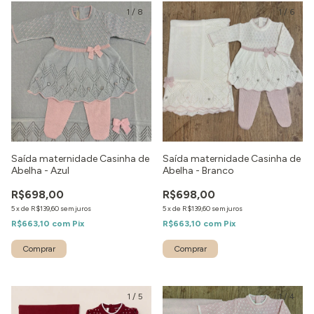
1
/
8
1
/
6
Saída maternidade Casinha de
Saída maternidade Casinha de
Abelha - Azul
Abelha - Branco
R$698,00
R$698,00
5
x
de
R$139,60
sem juros
5
x
de
R$139,60
sem juros
R$663,10
com
Pix
R$663,10
com
Pix
Comprar
Comprar
1
/
5
1
/
4