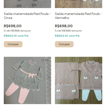
Saída maternidade Pied Poule -
Saída maternidade Pied Poule -
Cinza
Vermelho
R$698,00
R$698,00
5
x
de
R$139,60
sem juros
5
x
de
R$139,60
sem juros
R$663,10
com
Pix
R$663,10
com
Pix
Comprar
Comprar
1
/
10
1
/
2