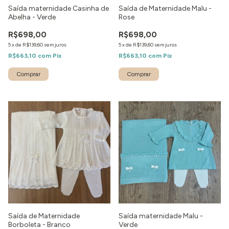
Saída maternidade Casinha de
Saída de Maternidade Malu -
Abelha - Verde
Rose
R$698,00
R$698,00
5
x
de
R$139,60
sem juros
5
x
de
R$139,60
sem juros
R$663,10
com
Pix
R$663,10
com
Pix
Comprar
Comprar
1
/
2
1
/
8
Saída de Maternidade
Saída maternidade Malu -
Borboleta - Branco
Verde