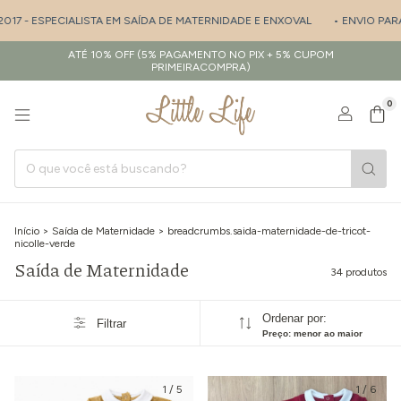
PECIALISTA EM SAÍDA DE MATERNIDADE E ENXOVAL
• ENVIO PARA TODO BR
ATÉ 10% OFF (5% PAGAMENTO NO PIX + 5% CUPOM
PRIMEIRACOMPRA)
0
Início
>
Saída de Maternidade
>
breadcrumbs.saida-maternidade-de-tricot-
nicolle-verde
Saída de Maternidade
34 produtos
Ordenar por:
Filtrar
Preço: menor ao maior
1
/
5
1
/
6