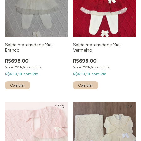
Saída maternidade Mia -
Saída maternidade Mia -
Branco
Vermelho
R$698,00
R$698,00
5
x
de
R$139,60
sem juros
5
x
de
R$139,60
sem juros
R$663,10
com
Pix
R$663,10
com
Pix
Comprar
Comprar
1
/
10
1
/
6