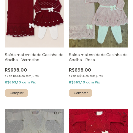
Saída maternidade Casinha de
Saída maternidade Casinha de
Abelha - Vermelho
Abelha - Rosa
R$698,00
R$698,00
5
x
de
R$139,60
sem juros
5
x
de
R$139,60
sem juros
R$663,10
com
Pix
R$663,10
com
Pix
Comprar
Comprar
1
/
8
1
/
6