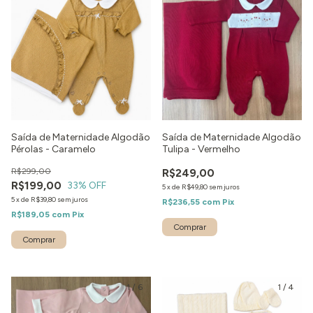
Saída de Maternidade Algodão
Saída de Maternidade Algodão
Pérolas - Caramelo
Tulipa - Vermelho
R$299,00
R$249,00
R$199,00
33
% OFF
5
x
de
R$49,80
sem juros
5
x
de
R$39,80
sem juros
R$236,55
com
Pix
R$189,05
com
Pix
Comprar
Comprar
1
/
6
1
/
4