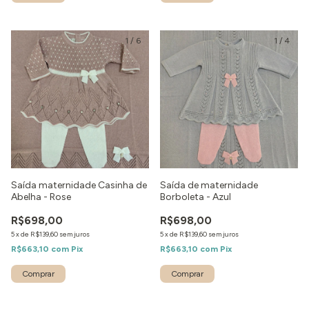
1
/
6
1
/
4
Saída maternidade Casinha de
Saída de maternidade
Abelha - Rose
Borboleta - Azul
R$698,00
R$698,00
5
x
de
R$139,60
sem juros
5
x
de
R$139,60
sem juros
R$663,10
com
Pix
R$663,10
com
Pix
Comprar
Comprar