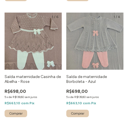
1
/
6
1
/
4
Saída maternidade Casinha de
Saída de maternidade
Abelha - Rose
Borboleta - Azul
R$698,00
R$698,00
5
x
de
R$139,60
sem juros
5
x
de
R$139,60
sem juros
R$663,10
com
Pix
R$663,10
com
Pix
Comprar
Comprar