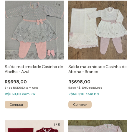
1
/
8
1
/
6
Saída maternidade Casinha de
Saída maternidade Casinha de
Abelha - Azul
Abelha - Branco
R$698,00
R$698,00
5
x
de
R$139,60
sem juros
5
x
de
R$139,60
sem juros
R$663,10
com
Pix
R$663,10
com
Pix
Comprar
Comprar
1
/
5
1
/
4