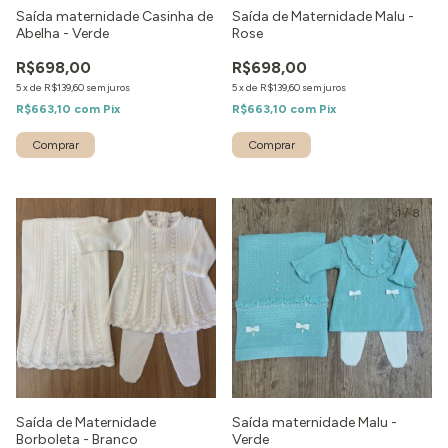
Saída maternidade Casinha de
Saída de Maternidade Malu -
Abelha - Verde
Rose
R$698,00
R$698,00
5
x
de
R$139,60
sem juros
5
x
de
R$139,60
sem juros
R$663,10
com
Pix
R$663,10
com
Pix
Comprar
Comprar
1
/
2
1
/
8
Saída de Maternidade
Saída maternidade Malu -
Borboleta - Branco
Verde