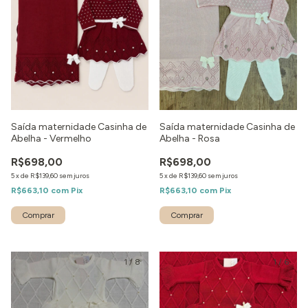
Saída maternidade Casinha de
Saída maternidade Casinha de
Abelha - Vermelho
Abelha - Rosa
R$698,00
R$698,00
5
x
de
R$139,60
sem juros
5
x
de
R$139,60
sem juros
R$663,10
com
Pix
R$663,10
com
Pix
Comprar
Comprar
1
/
8
1
/
6