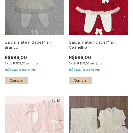
Saída maternidade Mia -
Saída maternidade Mia -
Branco
Vermelho
R$698,00
R$698,00
5
x
de
R$139,60
sem juros
5
x
de
R$139,60
sem juros
R$663,10
com
Pix
R$663,10
com
Pix
Comprar
Comprar
1
/
10
1
/
6