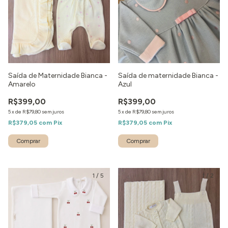
Saída de Maternidade Bianca -
Saída de maternidade Bianca -
Amarelo
Azul
R$399,00
R$399,00
5
x
de
R$79,80
sem juros
5
x
de
R$79,80
sem juros
R$379,05
com
Pix
R$379,05
com
Pix
Comprar
Comprar
1
/
5
1
/
2