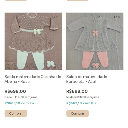
1
/
6
1
/
4
Saída maternidade Casinha de
Saída de maternidade
Abelha - Rose
Borboleta - Azul
R$698,00
R$698,00
5
x
de
R$139,60
sem juros
5
x
de
R$139,60
sem juros
R$663,10
com
Pix
R$663,10
com
Pix
Comprar
Comprar