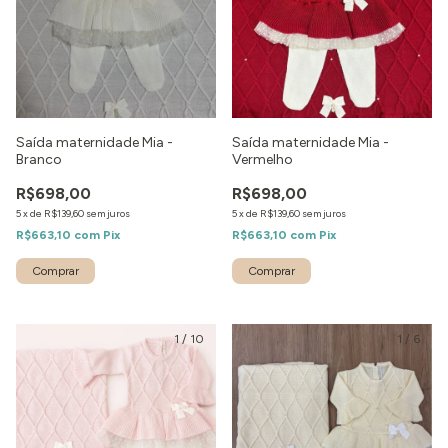
Saída maternidade Mia -
Saída maternidade Mia -
Branco
Vermelho
R$698,00
R$698,00
5
x
de
R$139,60
sem juros
5
x
de
R$139,60
sem juros
R$663,10
com
Pix
R$663,10
com
Pix
Comprar
Comprar
1
/
10
1
/
6