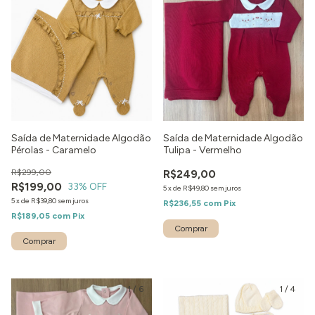
Saída de Maternidade Algodão
Saída de Maternidade Algodão
Pérolas - Caramelo
Tulipa - Vermelho
R$299,00
R$249,00
R$199,00
33
% OFF
5
x
de
R$49,80
sem juros
5
x
de
R$39,80
sem juros
R$236,55
com
Pix
R$189,05
com
Pix
Comprar
Comprar
1
/
6
1
/
4