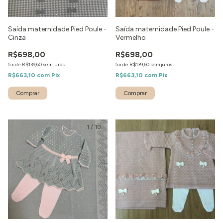
Saída maternidade Pied Poule -
Saída maternidade Pied Poule -
Cinza
Vermelho
R$698,00
R$698,00
5
x
de
R$139,60
sem juros
5
x
de
R$139,60
sem juros
R$663,10
com
Pix
R$663,10
com
Pix
Comprar
Comprar
1
/
10
1
/
2