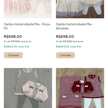
Saída maternidade Mia - Rosa
Saída maternidade Mia -
Pó
Amarelo
R$698,00
R$698,00
5
x
de
R$139,60
sem juros
5
x
de
R$139,60
sem juros
R$663,10
com
Pix
R$663,10
com
Pix
Comprar
Comprar
1
/
3
1
/
3