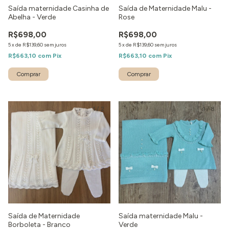
Saída maternidade Casinha de
Saída de Maternidade Malu -
Abelha - Verde
Rose
R$698,00
R$698,00
5
x
de
R$139,60
sem juros
5
x
de
R$139,60
sem juros
R$663,10
com
Pix
R$663,10
com
Pix
Comprar
Comprar
1
/
2
1
/
8
Saída de Maternidade
Saída maternidade Malu -
Borboleta - Branco
Verde