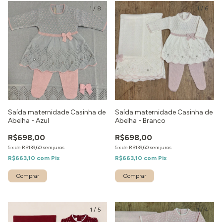
1
/
8
1
/
6
Saída maternidade Casinha de
Saída maternidade Casinha de
Abelha - Azul
Abelha - Branco
R$698,00
R$698,00
5
x
de
R$139,60
sem juros
5
x
de
R$139,60
sem juros
R$663,10
com
Pix
R$663,10
com
Pix
Comprar
Comprar
1
/
5
1
/
4