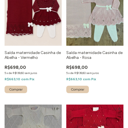
Saída maternidade Casinha de
Saída maternidade Casinha de
Abelha - Vermelho
Abelha - Rosa
R$698,00
R$698,00
5
x
de
R$139,60
sem juros
5
x
de
R$139,60
sem juros
R$663,10
com
Pix
R$663,10
com
Pix
Comprar
Comprar
1
/
8
1
/
6