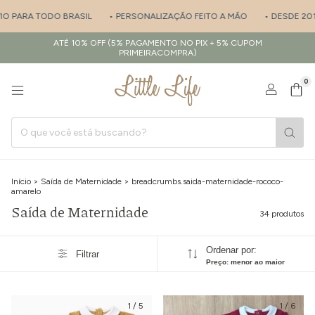
TODO BRASIL
• PERSONALIZAÇÃO FEITO A MÃO
• DESDE 2017 - ESPEC
ATÉ 10% OFF (5% PAGAMENTO NO PIX + 5% CUPOM
PRIMEIRACOMPRA)
0
Início
>
Saída de Maternidade
>
breadcrumbs.saida-maternidade-rococo-
amarelo
Saída de Maternidade
34 produtos
Ordenar por:
Filtrar
Preço: menor ao maior
1
/
5
1
/
6